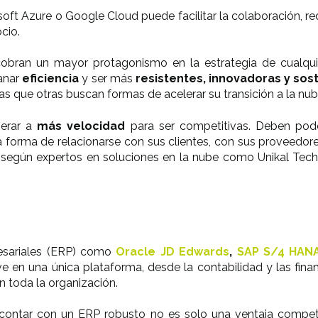
 Azure o Google Cloud puede facilitar la colaboración, redu
cio.
cobran
un mayor protagonismo en la estrategia de cualqui
anar
eficiencia
y ser más
resistentes, innovadoras y sost
as que otras buscan formas de acelerar su transición a la nu
erar a
más velocidad
para ser competitivas. Deben pod
la forma de relacionarse con sus clientes, con sus proveed
, según expertos en soluciones en la nube como Unikal Tech
esariales (ERP) como
Oracle JD Edwards
,
SAP S/4 HANA
 en una única plataforma, desde la contabilidad y las fina
en toda la organización.
 contar con un ERP robusto no es solo una ventaja competit