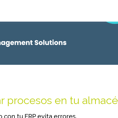
ar procesos en tu almacé
con tu ERP evita errores,