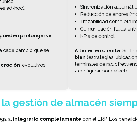
munica
Sincronización automátic
res ad-hoc).
Reducción de errores (mo
Trazabilidad completa inf
Comunicación fluida ent
 pueden prolongarse
KPIs de control.
a cada cambio que se
A tener en cuenta:
Si el
bien
(estrategias, ubicacio
terminales de radiofrecuen
peración
; evolutivos
≠ configurar por defecto.
 la gestión de almacén siemp
ega al
integrarlo completamente
con el ERP. Los benefici