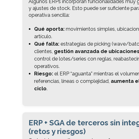
Algunos ERPs incorporan funcionalidades muy ge
y ajustes de stock. Esto puede ser suficiente p
operativa sencilla:
Qué aporta:
movimientos simples, ubicacione
artículo.
Qué falta:
estrategias de picking (wave/batc
clientes,
gestión avanzada de ubicacione
control de lotes/series con reglas, reabastec
operativos.
Riesgo:
el ERP “aguanta” mientras el volumen
referencias, líneas o complejidad,
aumenta el
ciclo
.
ERP + SGA de terceros sin inte
(retos y riesgos)