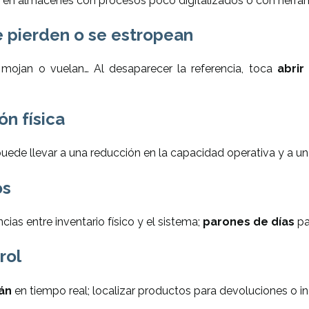
en en almacenes con procesos poco digitalizados o con herr
e pierden o se estropean
 mojan o vuelan… Al desaparecer la referencia, toca
abrir
ón física
puede llevar a una reducción en la capacidad operativa y a u
os
ias entre inventario físico y el sistema;
parones de días
pa
rol
án
en tiempo real; localizar productos para devoluciones o in