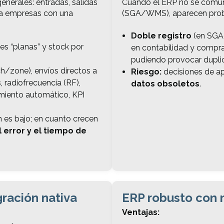
nerales: entradas, salidas
Cuando el ERP no se comun
ara empresas con una
(SGA/WMS), aparecen pro
Doble registro
(en SGA 
s “planas” y stock por
en contabilidad y compras
pudiendo provocar duplic
h/zone), envíos directos a
Riesgo:
decisiones de a
s
, radiofrecuencia (RF),
datos obsoletos
.
imiento automático, KPI
 es bajo; en cuanto crecen
 error y el tiempo de
gración nativa
ERP robusto con 
Ventajas: