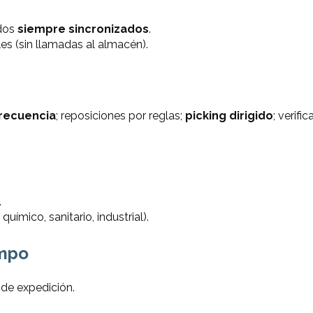
idos
siempre sincronizados
.
les
(sin llamadas al almacén).
frecuencia
; reposiciones por reglas;
picking dirigido
; verif
.
uímico, sanitario, industrial).
empo
 de expedición.