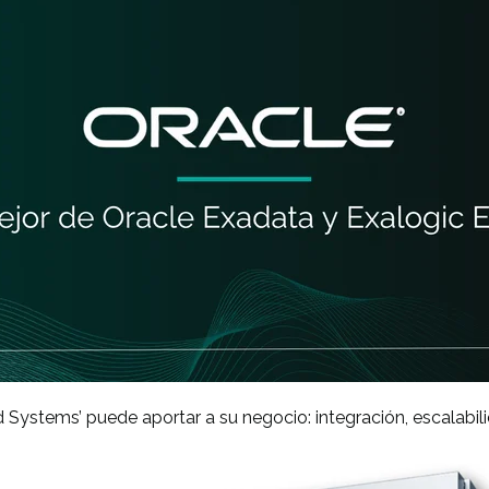
Systems’ puede aportar a su negocio: integración, escalabili