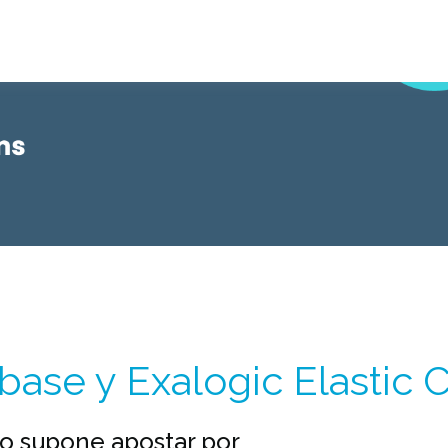
base y Exalogic Elastic 
o supone apostar por