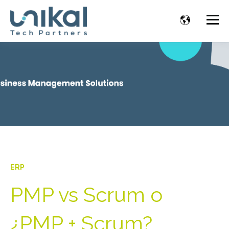
ERP
PMP vs Scrum o
¿PMP + Scrum?