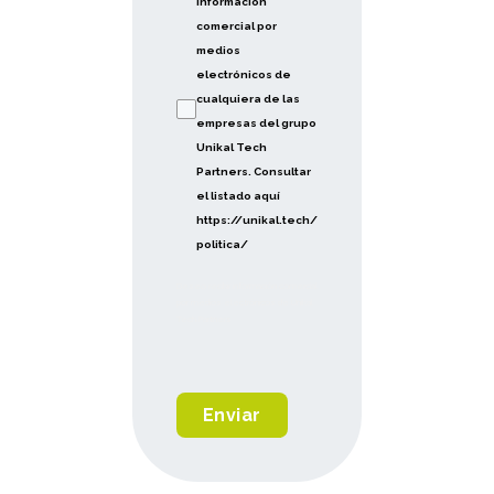
información
comercial por
medios
electrónicos de
cualquiera de las
empresas del grupo
Unikal Tech
Partners. Consultar
el listado aquí
https://unikal.tech/
politica/
Deseo recibir información comercial
por medios electrónicos de Unikal
Tech Partners
Enviar