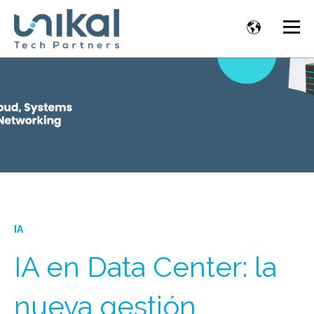
IA
IA en Data Center: la
nueva gestión