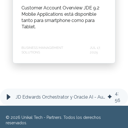
Customer Account Overview JDE 9.2
Mobile Applications está disponible
tanto para smartphone como para
Tablet.
BUSINESS MANAGEMENT
JUL 17,
SOLUTIONS
2025
4
:
JD Edwards Orchestrator y Oracle AI - Automatización inteligente
56
© 2026 Unikal Tech - Partners. Todos los derechos
reservados.