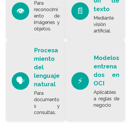
ón de
Para
texto
👁️
📄
reconocimi
ento de
Mediante
imágenes y
visión
objetos.
artificial.
Procesa
Modelos
miento
entrena
del
dos en
lenguaje
🗣️
⚡
OCI
natural
Aplicables
Para
a reglas de
documento
negocio
s y
consultas.