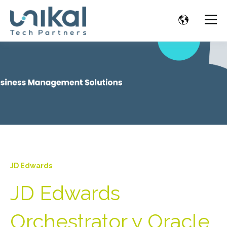
JD Edwards
JD Edwards
Orchestrator y Oracle