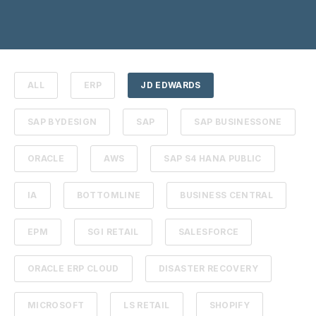
ALL
ERP
JD EDWARDS
SAP BYDESIGN
SAP
SAP BUSINESSONE
ORACLE
AWS
SAP S4 HANA PUBLIC
IA
BOTTOMLINE
BUSINESS CENTRAL
EPM
SGI RETAIL
SALESFORCE
ORACLE ERP CLOUD
DISASTER RECOVERY
MICROSOFT
LS RETAIL
SHOPIFY